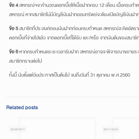
ข้อ 4
สหกรณ์ฯจะคำนวณดอกเบี้ยให้เมื่อฝากครบ 12 เดือน เมื่อครบกำหนด
สหกรณ์ หากสมาชิกไม่มีบัญชีเงินฝากออมทรัพย์จะต้องเปิดบัญชีเงินฝา
ข้อ 5
สมาชิกที่ประสงค์ถอนเงินฝากก่อนครบกำหนด สหกรณ์จะคิดอัตราดอก
ดอกเบี้ยที่จ่ายไปแล้ว จากดอกเบี้ยที่ได้รับ และ/หรือ จากเงินต้นของสม
ข้อ 6
หากครบกำหนดระยะเวลารับฝาก สหกรณ์อาจจะพิจารณาขยายระยะเวล
สมาชิกทราบต่อไป
ทั้งนี้ นับตั้งแต่วันประกาศเป็นต้นไป จนถึงวันที่ 31 ตุลาคม พ.ศ.2560
Related posts
20/08/2017
28/11/2016