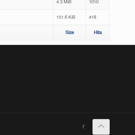
4.3 MiB
1010
151.6 KiB
418
Size
Hits