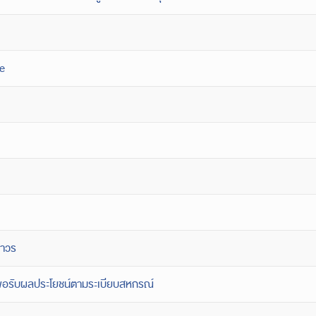
ne
ถาวร
ละขอรับผลประโยชน์ตามระเบียบสหกรณ์