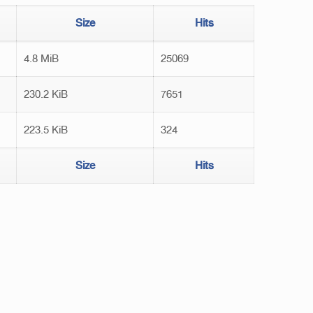
Size
Hits
4.8 MiB
25069
230.2 KiB
7651
223.5 KiB
324
Size
Hits