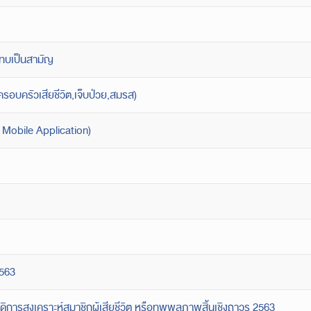
ทบเป็นสามัญ
ครอบครัวเสียชีวิต,เจ็บป่วย,สมรส)
้ Mobile Application)
2563
วัสดิการสงเคราะห์สมาชิกผู้เสียชีวิต หรือทุพพลภาพสิ้นเชิงถาวร 2563