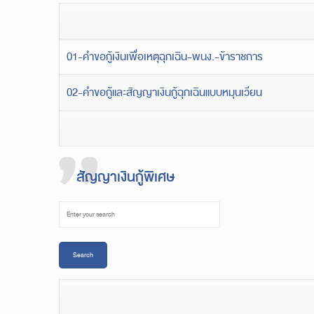
01-คำขอกู้เงินเพื่อเหตุฉุกเฉิน-พนง.-ข้าราชการ
02-คำขอกู้และสัญญาเงินกู้ฉุกเฉินแบบหมุนเวียน
สัญญาเงินกู้พิเศษ