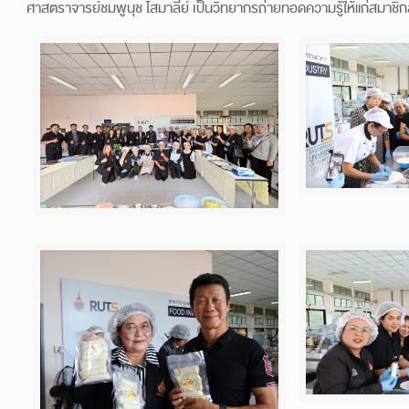
ศาสตราจารย์ชมพูนุช โสมาลีย์ เป็นวิทยากรถ่ายทอดความรู้ให้แก่สมาชิ